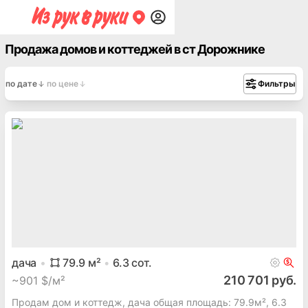
Продажа домов и коттеджей в ст Дорожнике
по дате
по цене
Фильтры
дача
79.9
м²
6.3
сот.
210 701 руб.
~
901 $/м²
Продам дом и коттедж, дача общая площадь: 79.9м², 6.3