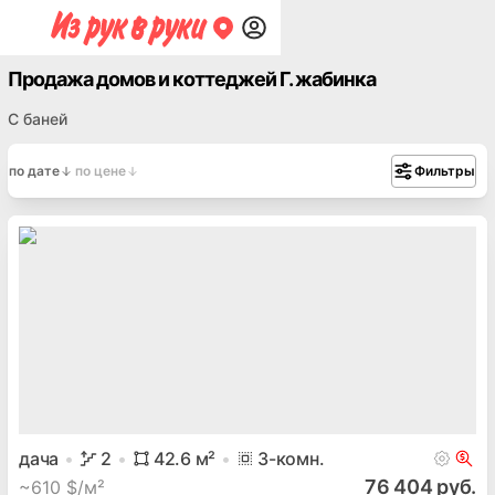
Продажа домов и коттеджей Г. жабинка
С баней
по дате
по цене
Фильтры
дача
2
42.6
м²
3
-комн.
76 404 руб.
~
610 $/м²