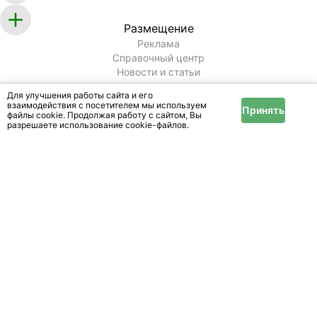
Размещение
Реклама
Справочный центр
Новости и статьи
Информация
Для улучшения работы сайта и его
взаимодействия с посетителем мы используем
Условия и правила
Принять
файлы cookie. Продолжая работу с сайтом, Вы
Публичный договор
разрешаете использование cookie-файлов.
Политика конфиденциальности
Помощь
Техподдержка
Оплата услуг
Карта сайта
© 2007 -
2026
"МедиаШарм".