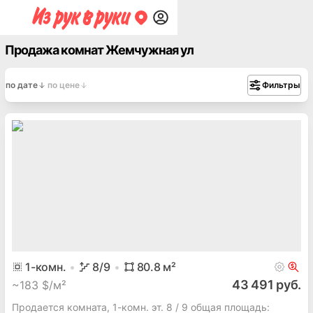
Продажа комнат Жемчужная ул
по дате
по цене
Фильтры
1
-комн.
8
/9
80.8
м²
43 491 руб.
~
183 $/м²
Продается комната, 1-комн. эт. 8 / 9 общая площадь: