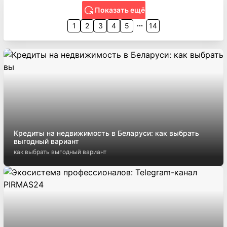
Офис
41.3
м²
245 580 руб.
~
2 032 $/м²
✅ Помещение в комплексе «Мирский Замок» на ул.
Михаила Савицкого, 24
Савицкого ул.
, 24
Аэродромная (2024) метро
Минск
Показать ещё
1
2
3
4
5
14