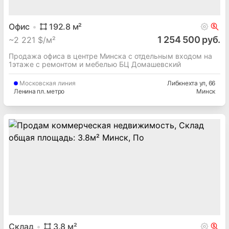
зоне
Фрунзенский
район
Мавра ул
, 47
Минская
обл.
Минск
Офис
192.8
м²
1 254 500 руб.
~
2 221 $/м²
Продажа офиса в центре Минска с отдельным входом на
1этаже с ремонтом и мебелью БЦ Домашевский
Московская
линия
Либкнехта ул
, 66