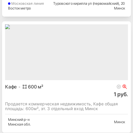
Московская
линия
Туровского кирилла ул (первомайский)
, 20
Восток метро
Минск
Кафе
600
м²
1 руб.
Продается коммерческая недвижимость, Кафе общая
площадь: 600м², эт. 3 отдельный вход Минск
Минский
р-н
Минск
Минская
обл.