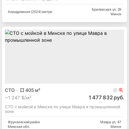
Брилевская ул
, 29
Аэродромная (2024) метро
Минск
СТО
405
м²
1 477 832 руб.
~
1 247 $/м²
СТО с мойкой в Минске по улице Мавра в промышленной
зоне
Фрунзенский
район
Мавра ул
, 47
Минская
обл.
Минск