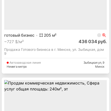
Торговое помещение
40
м²
A
класс
Продается коммерческая недвижимость, Торговое
помещение общая площадь: 40м², A класс, эт. 1 отдельный
вход Минск, Партизанский
Минский
р-н
Партизанский
Минская
обл.
Минск
готовый бизнес
205
м²
436 034 руб.
~
727 $/м²