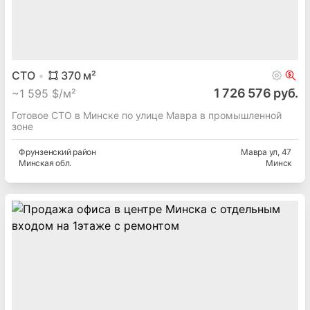
1 726 576 руб.
~
1 595 $/м²
Продается коммерческая недвижимость, Автобизнес
общая площадь: 370м² Минск, Мавра ул
Фрунзенский
район
Мавра ул
, 47
Минская
обл.
Минск
СТО
370
м²
1 726 576 руб.
~
1 595 $/м²
Готовое СТО в Минске по улице Мавра в промышленной