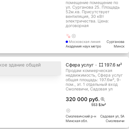
помещение помещение по
ул. Сурганова 25. Площадь
52м.кв. Присутствует
вентиляция, 30 кВт
электричества. Цена:
договорная
Московская
линия
Сурганова
Академия наук метро
Минск
Сфера услуг
197.6
м²
Продам коммерческая
недвижимость, Сфера услуг
общая площадь: 197.6м², 9-
пом., эт. 1 отдельный вход
Смолевичи, Садовая ул
320 000 руб.
553 $/м²
Смолевичский
р-н
Садовая ул
, 5А
Минская
обл.
Смолевичи