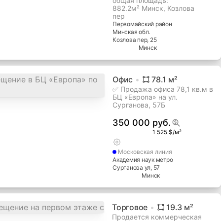
общая площадь:
882.2м² Минск, Козлова
пер
Первомайский
район
Минская
обл.
Козлова пер
, 25
Минск
Офис
78.1
м²
✅ Продажа офиса 78,1 кв.м в
БЦ «Европа» на ул.
Сурганова, 57Б
350 000 руб.
1 525 $/м²
Московская
линия
Академия наук метро
Сурганова ул
, 57
Минск
Торговое
19.3
м²
Продается коммерческая