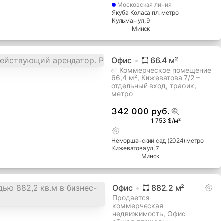
Московская
линия
Якуба Коласа пл. метро
Кульман ул
, 9
Минск
Офис
66.4
м²
✅ Коммерческое помещение
66,4 м², Кижеватова 7/2 –
отдельный вход, трафик,
метро
342 000 руб.
1 753 $/м²
Неморшанский сад (2024) метро
Кижеватова ул
, 7
Минск
Офис
882.2
м²
Продается
коммерческая
недвижимость, Офис