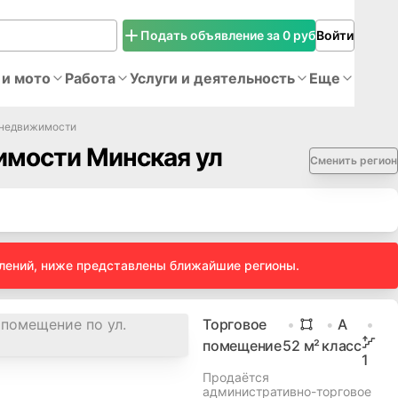
Подать объявление за 0 руб
Войти
 и мото
Работа
Услуги и деятельность
Еще
 недвижимости
мости Минская ул
Сменить регион
влений, ниже представлены ближайшие регионы.
Торговое
A
помещение
52
м²
класс
1
Продаётся
административно-торговое