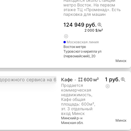
Находится около станции
метро Восток. На первом
этаже ТЦ «Променад». Есть
парковка для машин
124 949 руб.
2 000 $/м²
Московская
линия
Восток метро
Туровского кирилла ул
(первомайский)
, 20
Минск
1 руб.
Кафе
600
м²
Продается
коммерческая
недвижимость,
Кафе общая
площадь: 600м²,
эт. 3 отдельный
вход Минск
Минский
р-н
Минск
Минская
обл.