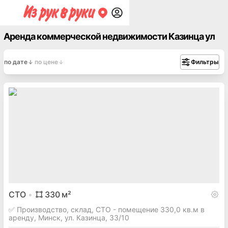
Аренда коммерческой недвижимости Казинца ул
по дате
по цене
Фильтры
СТО
330
м²
✅ Производство, склад, СТО - помещение 330,0 кв.м в
аренду, Минск, ул. Казинца, 33/10