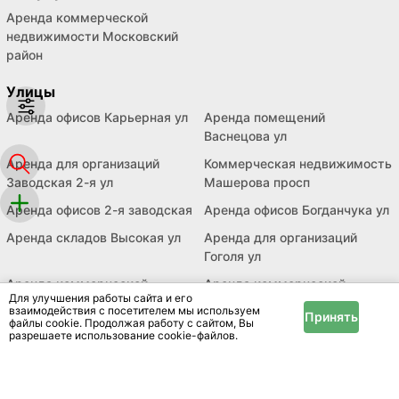
Аренда коммерческой
недвижимости Московский
район
Улицы
Аренда офисов Карьерная ул
Аренда помещений
Васнецова ул
Аренда для организаций
Коммерческая недвижимость
Заводская 2-я ул
Машерова просп
Аренда офисов 2-я заводская
Аренда офисов Богданчука ул
Аренда складов Высокая ул
Аренда для организаций
Гоголя ул
Аренда коммерческой
Аренда коммерческой
Для улучшения работы сайта и его
недвижимости Донского ул
недвижимости Московская
взаимодействия с посетителем мы используем
Принять
файлы cookie. Продолжая работу с сайтом, Вы
Аренда помещений
Аренда офисов Сябровская ул
разрешаете использование cookie-файлов.
Скрипникова ул