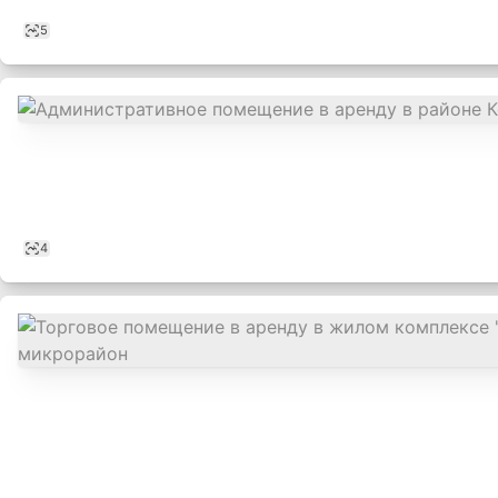
5
4
,