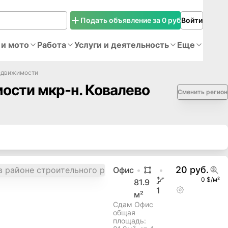
Подать объявление за 0 руб
Войти
 и мото
Работа
Услуги и деятельность
Еще
едвижимости
ости мкр-н. Ковалево
Сменить регион
20 руб.
Офис
0 $/м²
81.9
1
м²
Сдам Офис
общая
площадь: