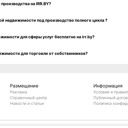
рческую недвижимость для торговли на IRR.BY?
Какая стоимость покупки коммерческой недвижимости для производства на IRR.BY?
Как посмотреть свежие объявления о продаже коммерческой недвижимости под производство полного цикла ?
Как разместить объявление о продаже коммерческой недвижимости для сферы услуг бесплатно на irr.by?
Как посмотреть объявления о продаже коммерческой недвижимости для торговли от собственников?
Размещение
Информация
Реклама
Условия и прави
Справочный центр
Публичный дого
Новости и статьи
Политика конфид