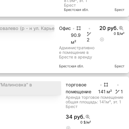
81.9м², эт. 1
Брест
Брестская
обл.
Брест
20 руб.
Офис
0 $/м²
90.9
2
м²
Административно
е помещение в
Бресте в аренду
Брестская
обл.
Брест
торговое
помещение
141
м²
1
Аренда торговое помещение
общая площадь: 141м², эт. 1
Брест
34 руб.
0 $/м²