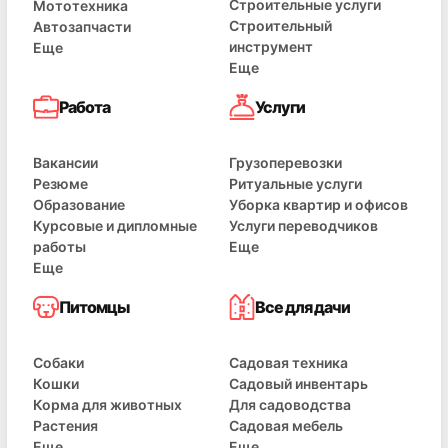
Строительные услуги
Мототехника
Строительный
Автозапчасти
инструмент
Еще
Еще
Работа
Услуги
Вакансии
Грузоперевозки
Резюме
Ритуальные услуги
Образование
Уборка квартир и офисов
Курсовые и дипломные
Услуги переводчиков
работы
Еще
Еще
Питомцы
Все для дачи
Собаки
Садовая техника
Кошки
Садовый инвентарь
Корма для животных
Для садоводства
Растения
Садовая мебель
Еще
Еще