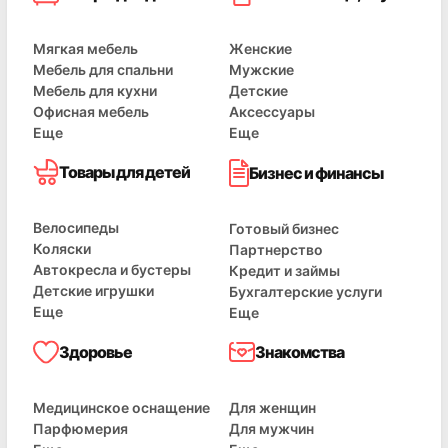
Мягкая мебель
Женские
Мебель для спальни
Мужские
Мебель для кухни
Детские
Офисная мебель
Аксессуары
Еще
Еще
Товары для детей
Бизнес и финансы
Велосипеды
Готовый бизнес
Коляски
Партнерство
Автокресла и бустеры
Кредит и займы
Детские игрушки
Бухгалтерские услуги
Еще
Еще
Здоровье
Знакомства
Медицинское оснащение
Для женщин
Парфюмерия
Для мужчин