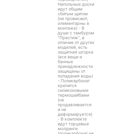
Напольные доски
идут общим
сбитым щитом
(не провисают,
элементарны в
монтаже) - В
душе с тамбуром
"Престиж", в
отличие от других
моделей, есть
защитная шторка
(все вещи и
банные
принадлежности
защищены от
попадания воды)
- Поликарбонат
крепится
силиконовыми
термошайбами
(не
продавливается
и не
деформируется)
- В комплекте
идут торцевые
молдинги
(поликарбонат не