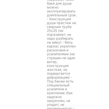
баки для душа
можно
эксплуатировать
длительный срок.
- Конструкция
душа престиж не
сварная труба
25х25 (не
поржавеет, не
надо разбирать
на зиму) - Весь
каркас укреплен
раскосами и
усилителями (не
страшен не один
ветер,
конструкция
жесткая, не
подвергается
деформации) -
Под бакам есть
специальный
усилители и
крепление (бак
надежно
закреплен, не
упадет, не
перевернется) -