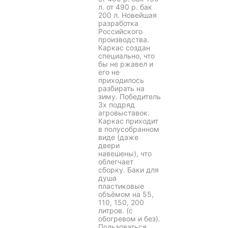
л. от 490 р. бак
200 л. Новейшая
разработка
Российского
производства.
Каркас создан
специально, что
бы не ржавел и
его не
приходилось
разбирать на
зиму. Победитель
3х подряд
агровыставок.
Каркас приходит
в полусобранном
виде (даже
двери
навешены), что
облегчает
сборку. Баки для
душа
пластиковые
объёмом на 55,
110, 150, 200
литров. (с
обогревом и без).
Пользоваться