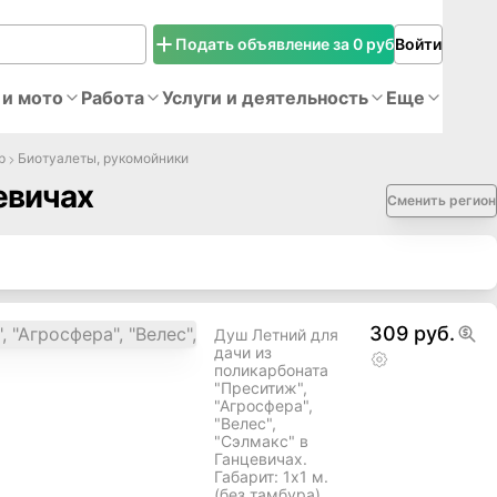
Подать объявление за 0 руб
Войти
 и мото
Работа
Услуги и деятельность
Еще
р
Биотуалеты, рукомойники
евичах
Сменить регион
309 руб.
Душ Летний для
дачи из
поликарбоната
"Преситиж",
"Агросфера",
"Велес",
"Сэлмакс" в
Ганцевичах.
Габарит: 1х1 м.
(без тамбура),