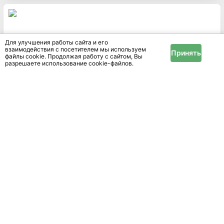
Для улучшения работы сайта и его
взаимодействия с посетителем мы используем
Принять
файлы cookie. Продолжая работу с сайтом, Вы
разрешаете использование cookie-файлов.
Продам стенку с комодом в отличном состоянии, без
царапин.
Минская
обл.
Минск
Красивый ДИВАН - moxo OLIVE (НОВЫЙ) Мебель Для
Прихожей ДУБ...