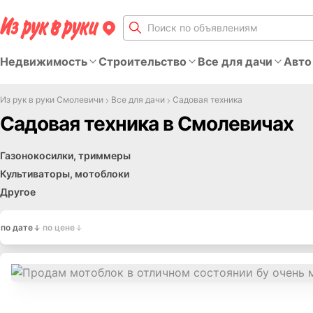
Недвижимость
Строительство
Все для дачи
Авто
Из рук в руки Смолевичи
Все для дачи
Садовая техника
Садовая техника в Смолевичах
Газонокосилки, триммеры
Культиваторы, мотоблоки
Другое
по дате
по цене