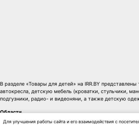
В разделе «Товары для детей» на IRR.BY представлены
автокресла, детскую мебель (кроватки, стульчики, ма
подгузники, радио- и видеоняни, а также детскую оде
Области
одежда для детей Брестская область
Для улучшения работы сайта и его взаимодействия с посетит