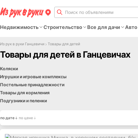
Недвижимость
Строительство
Все для дачи
Авто
Из рук в руки Ганцевичи
Товары для детей
Товары для детей в Ганцевичах
Радио- и видеоняни
Рюкзаки, сумки-кенгуру, переноски
Спрос
Прокат
Товары для школы. Другое
Коляски
Игрушки и игровые комплексы
Постельные принадлежности
Товары для кормления
Подгузники и пеленки
по дате
по цене