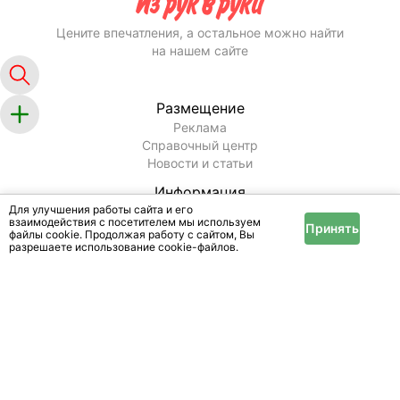
Цените впечатления, а остальное можно найти
на нашем сайте
Размещение
Реклама
Справочный центр
Новости и статьи
Информация
Для улучшения работы сайта и его
Условия и правила
взаимодействия с посетителем мы используем
Принять
Публичный договор
файлы cookie. Продолжая работу с сайтом, Вы
Политика конфиденциальности
разрешаете использование cookie-файлов.
Помощь
Техподдержка
Оплата услуг
Карта сайта
© 2007 -
2026
"МедиаШарм".