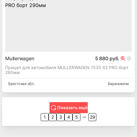
Mullerwagen
5 880 руб.
Прицеп для автомобиля MULLERWAGEN 1535 Х2 PRO борт
290мм
Брестская
обл.
Барановичи
Показать ещё
1
2
3
4
5
29