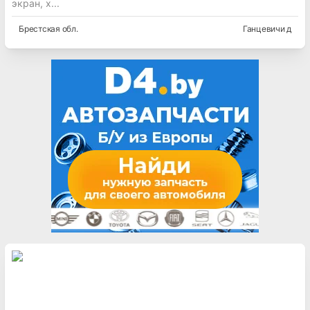
экран, х...
Брестская
обл.
Ганцевичи д