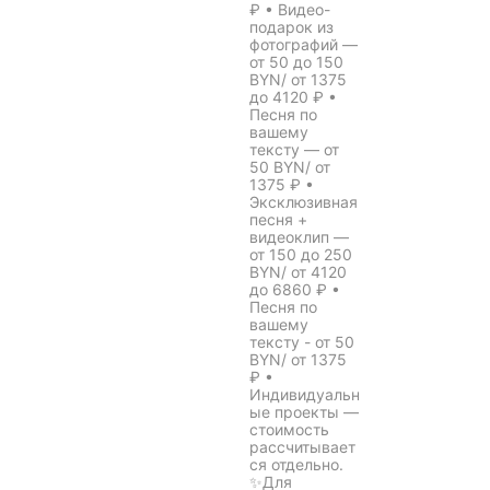
₽ • Видео-
подарок из
фотографий —
от 50 до 150
BYN/ от 1375
до 4120 ₽ •
Песня по
вашему
тексту — от
50 BYN/ от
1375 ₽ •
Эксклюзивная
песня +
видеоклип —
от 150 до 250
BYN/ от 4120
до 6860 ₽ •
Песня по
вашему
тексту - от 50
BYN/ от 1375
₽ •
Индивидуальн
ые проекты —
стоимость
рассчитывает
ся отдельно.
✨Для