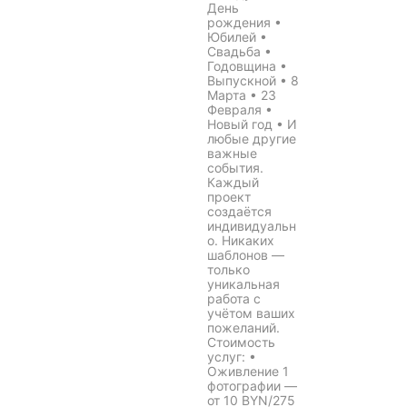
День
рождения •
Юбилей •
Свадьба •
Годовщина •
Выпускной • 8
Марта • 23
Февраля •
Новый год • И
любые другие
важные
события.
Каждый
проект
создаётся
индивидуальн
о. Никаких
шаблонов —
только
уникальная
работа с
учётом ваших
пожеланий.
Стоимость
услуг: •
Оживление 1
фотографии —
от 10 BYN/275