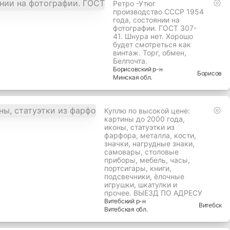
Ретро -Утюг
производство СССР 1954
года, состоянии на
фотографии. ГОСТ 307-
41. Шнура нет. Хорошо
будет смотреться как
винтаж. Торг, обмен,
Белпочта.
Борисовский
р-н
Борисов
Минская
обл.
Куплю по высокой цене:
картины до 2000 года,
иконы, статуэтки из
фарфора, металла, кости,
значки, нагрудные знаки,
самовары, столовые
приборы, мебель, часы,
портсигары, книги,
подсвечники, ёлочные
игрушки, шкатулки и
прочее. ВЫЕЗД ПО АДРЕСУ
Витебский
р-н
Витебск
Витебская
обл.