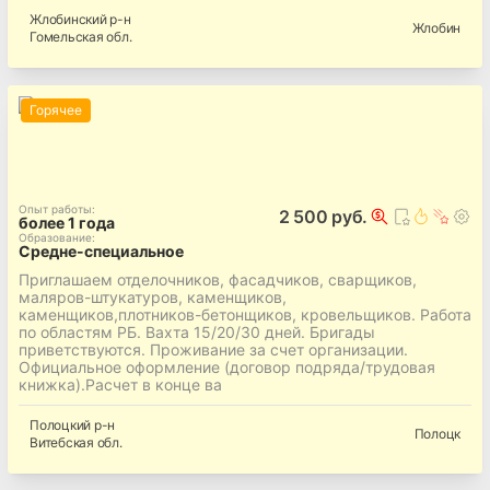
Жлобинский
р-н
Жлобин
Гомельская
обл.
Горячее
Опыт работы
:
2 500 руб.
более 1 года
Образование
:
Средне-специальное
Приглашаем отделочников, фасадчиков, сварщиков,
маляров-штукатуров, каменщиков,
каменщиков,плотников-бетонщиков, кровельщиков. Работа
по областям РБ. Вахта 15/20/30 дней. Бригады
приветствуются. Проживание за счет организации.
Официальное оформление (договор подряда/трудовая
книжка).Расчет в конце ва
Полоцкий
р-н
Полоцк
Витебская
обл.