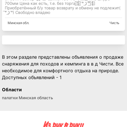
700мм Цена как есть, т.е. без торга[̲̅$̲̅(̲̅ ͡° ͜ʖ ͡°̲̅)̲̅$̲̅]
Приобретённый б/у товар возврату и обмену не подлежит(
͠° ͟ʖ ͡°) Свободно владею
Минская
обл.
Чисть
В этом разделе представлены объявления о продаже
снаряжения для походов и кемпинга в в д Чисти. Все
необходимое для комфортного отдыха на природе.
Доступных объявлений - 1
Области
палатки Минская область