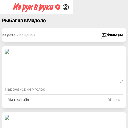
Рыбалка в Мяделе
по дате
по цене
Фильтры
Нарочанский уголок
Минская
обл.
Мядель