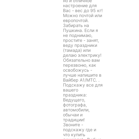
но и отличное
настроение для
Вас - вес до 95 кг!
Можно почтой или
европочтой.
Забирать на
Пушкина. Если я
не поднимаю,
простите - занят,
веду праздники
(тамада) или
делаю электрику!
Обязательно вам
перезвоню, как
освобожусь -
лучше напишите в
Вайбер A1/МТС. .
Подскажу все для
вашего
праздника:
Ведущего,
фотографа,
автомобили,
обычаи и
традиции!
Звоните -
подскажу где и
что купить