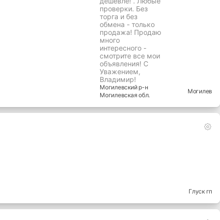
дешевле! . Любые
проверки. Без
торга и без
обмена - только
продажа! Продаю
много
интересного -
смотрите все мои
объявления! С
Уважением,
Владимир!
Могилевский
р-н
Могилев
Могилевская
обл.
Глуск гп