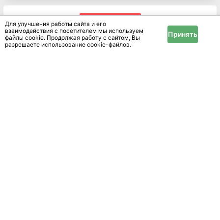
Показать ещё
Для улучшения работы сайта и его
взаимодействия с посетителем мы используем
Принять
1
2
3
файлы cookie. Продолжая работу с сайтом, Вы
разрешаете использование cookie-файлов.
В подразделе «Фитнес, атлетика, борьба» на IRR.BY
представлены объявления о продаже спортивного
инвентаря для занятий фитнесом, тяжелой
атлетикой, единоборствами в в Мостовском районе.
Тренажеры для дома, гантели, штанги, гири, коврики
для йоги, боксерские груши, перчатки, шлемы.
Доступных объявлений - 1
Области
тренажеры Гродненская
область
Районы