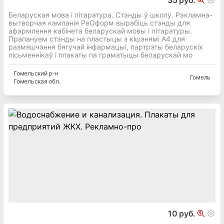
35 руб.
Беларуская мова і літаратура. Стэнды ў школу. Рэкламна-
вытворчая кампанія РеОформ вырабіць стэнды для
афармлення кабінета беларускай мовы і літаратуры.
Прапануем стэнды на пластыцы з кішэнямі А4 для
размяшчэння бягучай інфармацыі, партрэты беларускіх
пісьменнікаў і плакаты па граматыцы беларускай мо
Гомельский
р-н
Гомель
Гомельская
обл.
10 руб.