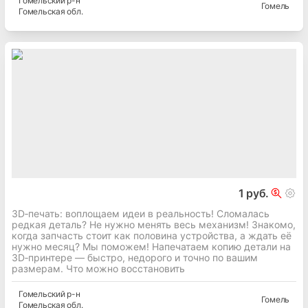
Гомельский
р-н
Гомель
Гомельская
обл.
1 руб.
3D‑печать: воплощаем идеи в реальность! Сломалась
редкая деталь? Не нужно менять весь механизм! Знакомо,
когда запчасть стоит как половина устройства, а ждать её
нужно месяц? Мы поможем! Напечатаем копию детали на
3D‑принтере — быстро, недорого и точно по вашим
размерам. Что можно восстановить
Гомельский
р-н
Гомель
Гомельская
обл.