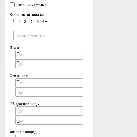
только частные
Количество комнат
1
2
3
4
5
6+
Этаж
Этажность
Общая площадь
Жилая площадь