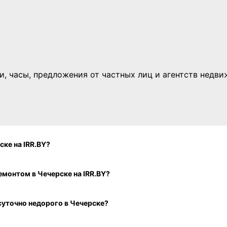
тки, часы, предложения от частных лиц и агентств недв
суточно со всеми удобствами в Чечерске на IRR.BY?
Какая стоимость аренды квартиры посуточно с отличным ремонтом в Чечерске на IRR.BY?
Как посмотреть свежие объявления об аренде квартиры посуточно недорого в Чечерске?