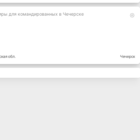
иры для командированных в Чечерске
ская
обл.
Чечерск