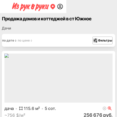
Продажа домов и коттеджей в ст Южное
Дачи
по дате
по цене
Фильтры
дача
115.6
м²
5
сот.
256 676 руб.
~
756 $/м²