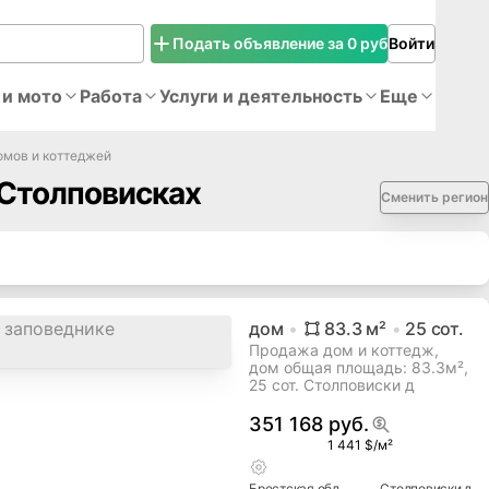
Подать объявление за 0 руб
Войти
 и мото
Работа
Услуги и деятельность
Еще
мов и коттеджей
 Столповисках
Сменить регион
дом
83.3
м²
25
сот.
Продажа дом и коттедж,
дом общая площадь: 83.3м²,
25 сот. Столповиски д
351 168 руб.
1 441 $/м²
Брестская
обл.
Столповиски д