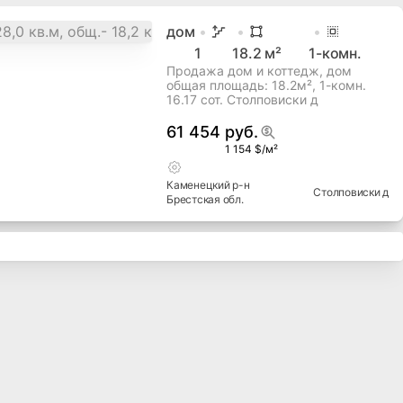
дом
1
18.2
м²
1
-комн.
Продажа дом и коттедж, дом
общая площадь: 18.2м², 1-комн.
16.17 сот. Столповиски д
61 454 руб.
1 154 $/м²
Каменецкий
р-н
Столповиски д
Брестская
обл.