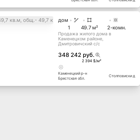
дом
1
49.7
м²
2
-комн.
Продажа жилого дома в
Каменецком районе,
Дмитровичский с/с
348 242 руб.
2 394 $/м²
Каменецкий
р-н
Столповиски д
Брестская
обл.