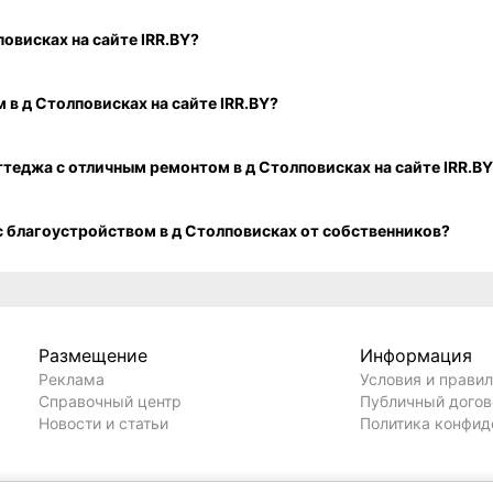
ом в д Столповисках на сайте IRR.BY?
 коттеджа рядом с водоёмом в д Столповисках на сайте IRR.BY?
Как посмотреть свежие объявления о продаже дома или коттеджа с отличным ремонтом в д Столповисках на сайте IRR.
ак посмотреть объявления о продаже дома или коттеджа с благоустройством в д Столповисках от собственников?
Размещение
Информация
Реклама
Условия и прави
Справочный центр
Публичный дого
Новости и статьи
Политика конфид