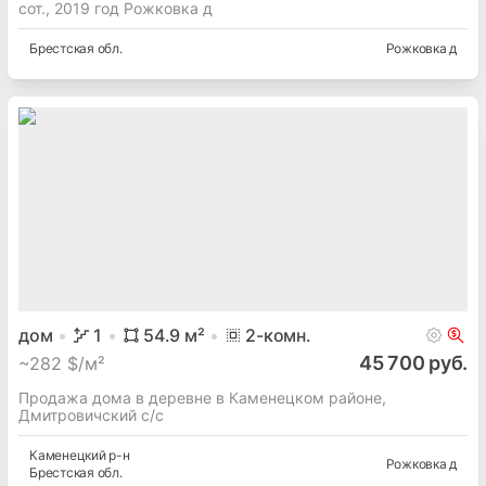
сот., 2019 год Рожковка д
Брестская
обл.
Рожковка д
дом
1
54.9
м²
2
-комн.
45 700 руб.
~
282 $/м²
Продажа дома в деревне в Каменецком районе,
Дмитровичский с/с
Каменецкий
р-н
Рожковка д
Брестская
обл.