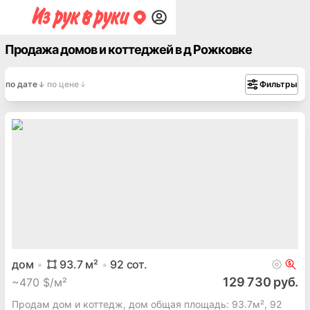
Продажа домов и коттеджей в д Рожковке
по дате
по цене
Фильтры
дом
93.7
м²
92
сот.
129 730 руб.
~
470 $/м²
Продам дом и коттедж, дом общая площадь: 93.7м², 92