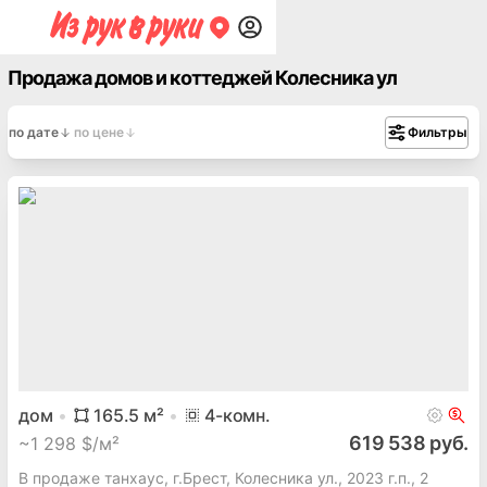
Продажа домов и коттеджей Колесника ул
по дате
по цене
Фильтры
дом
165.5
м²
4
-комн.
619 538 руб.
~
1 298 $/м²
В продаже танхаус, г.Брест, Колесника ул., 2023 г.п., 2