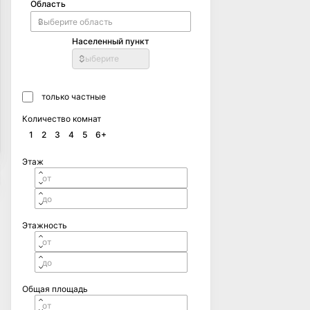
Область
Населенный пункт
Выберите
только частные
Количество комнат
1
2
3
4
5
6+
Этаж
Этажность
Общая площадь