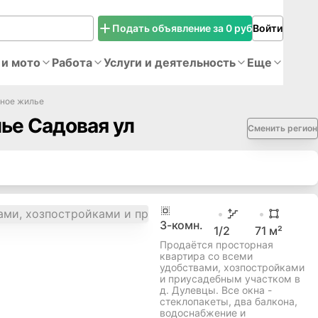
Подать объявление за 0 руб
Войти
 и мото
Работа
Услуги и деятельность
Еще
чное жилье
ье Садовая ул
Сменить регион
3
-комн.
1
/2
71
м²
Продаётся просторная
квартира со всеми
удобствами, хозпостройками
и приусадебным участком в
д. Дулевцы. Все окна -
стеклопакеты, два балкона,
водоснабжение и