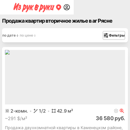
Продажа квартир вторичное жилье в аг Рясне
по дате
по цене
Фильтры
2
-комн.
1
/2
42.9
м²
36 580 руб.
~
291 $/м²
Продажа двухкомнатной квартиры в Каменецком районе,