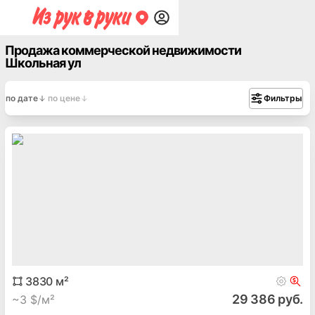
Продажа коммерческой недвижимости
Школьная ул
по дате
по цене
Фильтры
3830
м²
29 386 руб.
~
3 $/м²