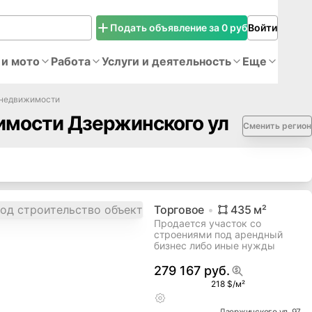
Подать объявление за 0 руб
Войти
 и мото
Работа
Услуги и деятельность
Еще
 недвижимости
мости Дзержинского ул
Сменить регион
Торговое
435
м²
Продается участок со
строениями под арендный
бизнес либо иные нужды
279 167 руб.
218 $/м²
Дзержинского ул
, 97