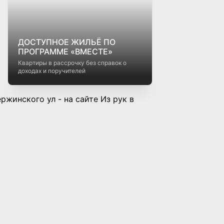
Кредиты на недвижимость в
Беларуси: как выбрать
выгодный вариант
как выбрать выгодный вариант
Первая в РБ онлайн-сделка
купли-продажи
недвижимости!
впервые в истории состоялась онлайн-
сделка купли-продажи недвижимости в
разных городах