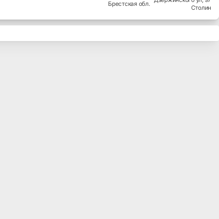
Брестская
обл.
Столин