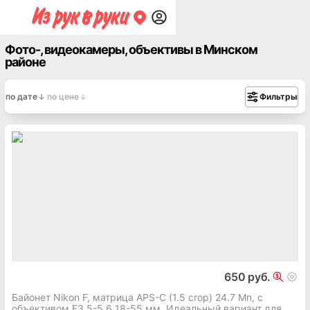
Фото-, видеокамеры, объективы в Минском
районе
по дате
по цене
Фильтры
650 руб.
Байонет Nikon F, матрица APS-C (1.5 crop) 24.7 Мп, с
объективом F3.5-5.6 18-55 мм. Идеальный вариант для