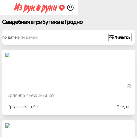
Свадебная атрибутика в Гродно
по дате
по цене
Фильтры
Гирлянда снежинки 3d
Гродненская
обл.
Гродно