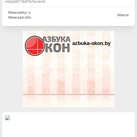
недействительным
Минский
р-н
Минск
Минская
обл.