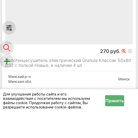
270 руб.
Полотенцесушитель электрический Granula Классик 50х80
D32 с полкой Новые, в наличии 4 шт
Минский
р-н
Минск
Минская
обл.
Для улучшения работы сайта и его
взаимодействия с посетителем мы используем
Принять
файлы cookie. Продолжая работу с сайтом, Вы
Показать ещё
разрешаете использование cookie-файлов.
1
2
3
4
5
33
В разделе «Разное» на IRR.BY собраны объявления,