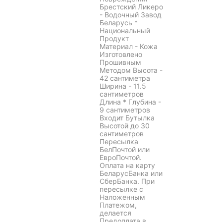
Брестский Ликеро
- Водочный Завод
Беларусь *
Национальный
Продукт
Материал - Кожа
Изготовлено
Прошивным
Методом Высота -
42 сантиметра
Ширина - 11.5
сантиметров
Длина * Глубина -
9 сантиметров
Входит Бутылка
Высотой до 30
сантиметров
Пересылка
БелПочтой или
ЕвроПочтой.
Оплата на карту
БеларусБанка или
СберБанка. При
пересылке с
Наложенным
Платежом,
делается
Предоплата в