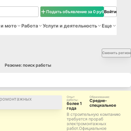
Подать объявление за 0 руб
Войти
 и мото
Работа
Услуги и деятельность
Еще
Сменить регион
Резюме: поиск работы
Опыт
Образование
:
работы
:
Средне-
более 1
специальное
года
В строительную компанию
требуется прораб
электромонтажных
работ.Официальное