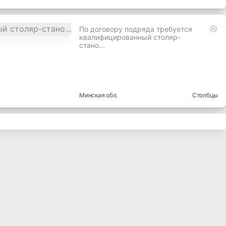
По договору подряда требуется
квалифицированный столяр-
стано...
Минская
обл.
Столбцы