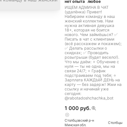
нет опыта
любое
ИЩЕМ АДМИНА В ЧАТ
(удалёнка) Привет!
Набираем команду в наш
женский коллектив. Нам
нужна активная девушка
18+, которая не боится
нового. Чем займёшься? ✅
Писать в чат с клиентами
(всё расскажем и покажем);
✅ Делать рассылки о
скидках; ✅ Проводить
розыгрыши (будет весело!).
Что мы даём: ⭐ Обучение с
нуля — ты не одна, мы на
связи 24/7; ⭐ График
подстраиваем под тебя; ⭐
Зарплата КАЖДЫЙ ДЕНЬ на
карту — без задерж! Жми на
ссылку и начинай уже
сегодня:
@rabotadoshchachka_bot
1 000 руб.
Столбцовский
р-н
Столбцы
Минская
обл.