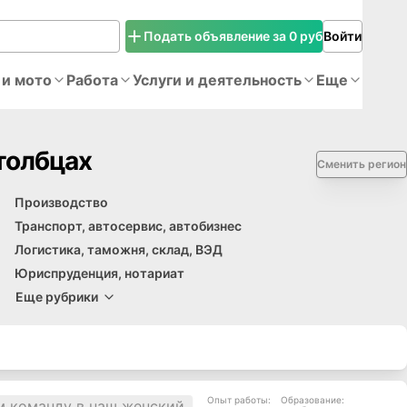
Подать объявление за 0 руб
Войти
 и мото
Работа
Услуги и деятельность
Еще
толбцах
Сменить регион
Производство
Транспорт, автосервис, автобизнеc
Логистика, таможня, склад, ВЭД
Юриспруденция, нотариат
Еще рубрики
Опыт работы
:
Образование
: