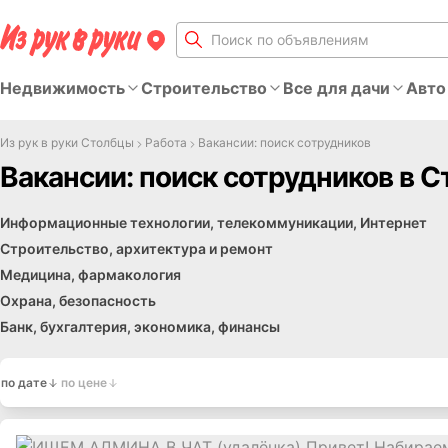
Недвижимость
Строительство
Все для дачи
Авто
Из рук в руки Столбцы
Работа
Вакансии: поиск сотрудников
Вакансии: поиск сотрудников в С
Делопроизводство
Торговля, продажи, сбыт
Маркетинг, реклама, PR, СМИ
Туризм и гостиничный бизнес
Дизайн, полиграфия, издательство
Другие сферы деятельности
Красота, фитнес, спорт
Образование, воспитание
Работа без специальных навыков
Работа для студентов, начало карьеры
Ресторанный бизнес и общественное питание
Управление персоналом
Риэлторская деятельность
Индустрия развлечений, модельный и шоу-бизнес
Информационные технологии, телекоммуникации, Интернет
Строительство, архитектура и ремонт
Медицина, фармакология
Охрана, безопасность
Банк, бухгалтерия, экономика, финансы
по дате
по цене