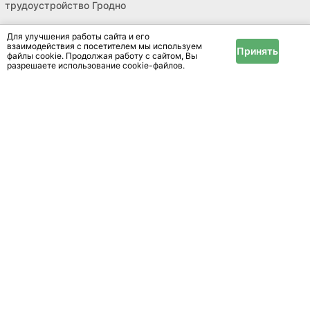
трудоустройство Гродно
Для улучшения работы сайта и его
взаимодействия с посетителем мы используем
Принять
файлы cookie. Продолжая работу с сайтом, Вы
разрешаете использование cookie-файлов.
Цените впечатления, а остальное можно найти
на нашем сайте
Размещение
Реклама
Справочный центр
Новости и статьи
Информация
Условия и правила
Публичный договор
Политика конфиденциальности
Помощь
Техподдержка