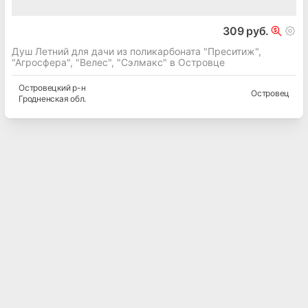
309 руб.
Душ Летний для дачи из поликарбоната "Преситиж",
"Агросфера", "Велес", "Сэлмакс" в Островце
Островецкий
р-н
Островец
Гродненская
обл.