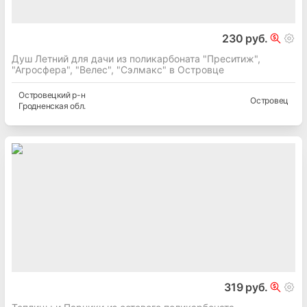
230 руб.
Душ Летний для дачи из поликарбоната "Преситиж",
"Агросфера", "Велес", "Сэлмакс" в Островце
Островецкий
р-н
Островец
Гродненская
обл.
319 руб.