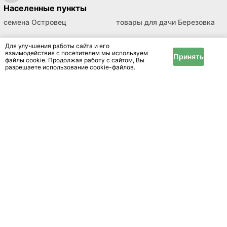
Населенные пункты
семена Островец
товары для дачи Березовка
Для улучшения работы сайта и его
взаимодействия с посетителем мы используем
Принять
файлы cookie. Продолжая работу с сайтом, Вы
разрешаете использование cookie-файлов.
Цените впечатления, а остальное можно найти
на нашем сайте
Размещение
Реклама
Справочный центр
Новости и статьи
Информация
Условия и правила
Публичный договор
Политика конфиденциальности
Помощь