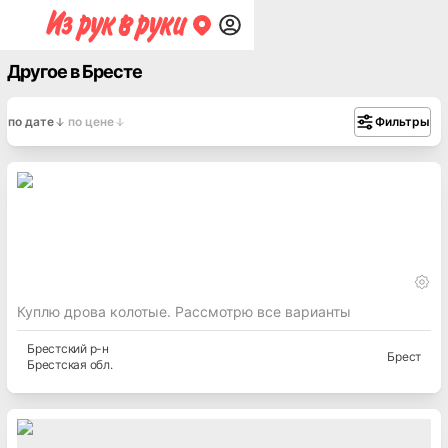
Другое в Бресте
по дате
по цене
Фильтры
Куплю дрова колотые. Рассмотрю все варианты
Брестский
р-н
Брест
Брестская
обл.