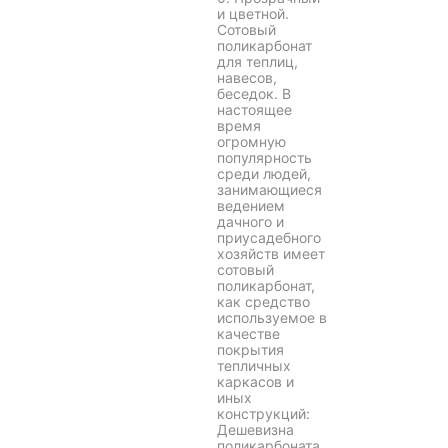
и цветной.
Сотовый
поликарбонат
для теплиц,
навесов,
беседок. В
настоящее
время
огромную
популярность
среди людей,
занимающиеся
ведением
дачного и
приусадебного
хозяйств имеет
сотовый
поликарбонат,
как средство
используемое в
качестве
покрытия
тепличных
каркасов и
иных
конструкций:
Дешевизна
поликарбоната