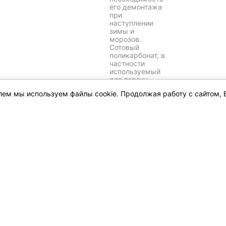
его демонтажа
при
наступлении
зимы и
морозов.
Сотовый
поликарбонат, в
частности
используемый
для теплиц,
способен
елем мы используем файлы cookie. Продолжая работу с сайтом, 
выдержать
серьёзную
нагрузку на
свою площадь,
что обычно и
происходит в
случае
обильных
снежных
осадков. Что
качается
оптимальной
цены сотового
поликарбоната,
то это легко
подтверждаетс
я