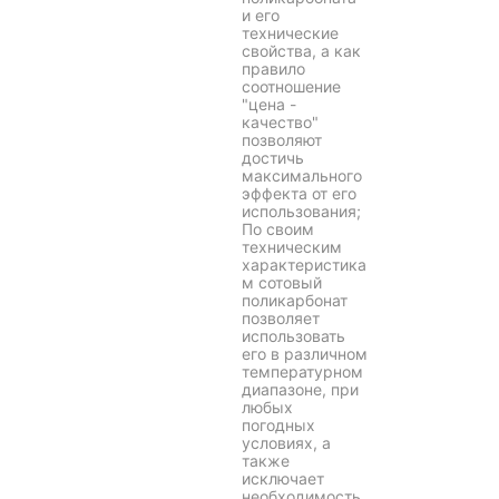
и его
технические
свойства, а как
правило
соотношение
"цена -
качество"
позволяют
достичь
максимального
эффекта от его
использования;
По своим
техническим
характеристика
м сотовый
поликарбонат
позволяет
использовать
его в различном
температурном
диапазоне, при
любых
погодных
условиях, а
также
исключает
необходимость