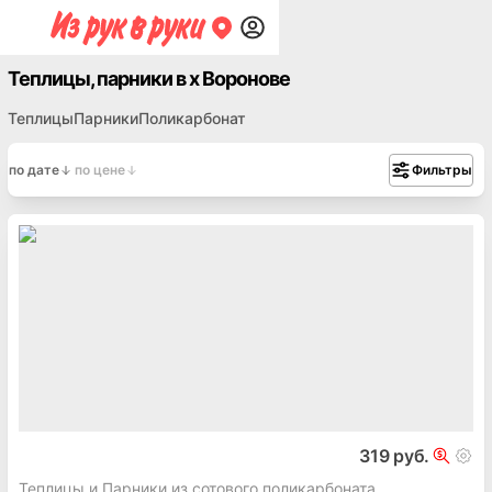
Теплицы, парники в х Воронове
Теплицы
Парники
Поликарбонат
по дате
по цене
Фильтры
319 руб.
Теплицы и Парники из сотового поликарбоната