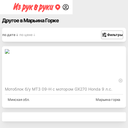
Другое в Марьина Горке
по дате
по цене
Фильтры
Мотоблок б/у МТЗ 09-H с мотором GX270 Honda 9 л.c.
Минская
обл.
Марьина горка