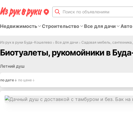
Недвижимость
Строительство
Все для дачи
Авто
Из рук в руки Буда-Кошелево
Все для дачи
Садовая мебель, сантехника,
Биотуалеты, рукомойники в Буд
Летний душ
по дате
по цене