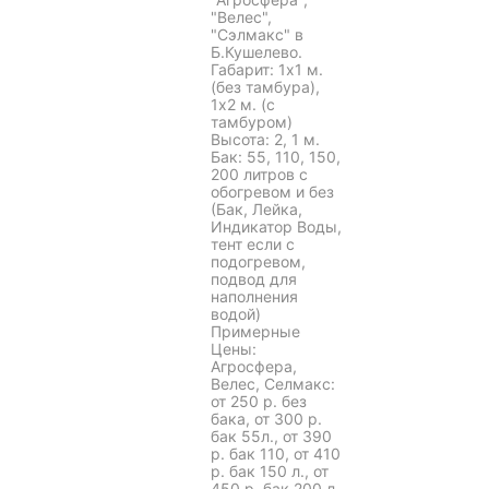
"Велес",
"Сэлмакс" в
Б.Кушелево.
Габарит: 1х1 м.
(без тамбура),
1х2 м. (с
тамбуром)
Высота: 2, 1 м.
Бак: 55, 110, 150,
200 литров с
обогревом и без
(Бак, Лейка,
Индикатор Воды,
тент если с
подогревом,
подвод для
наполнения
водой)
Примерные
Цены:
Агросфера,
Велес, Селмакс:
от 250 р. без
бака, от 300 р.
бак 55л., от 390
р. бак 110, от 410
р. бак 150 л., от
450 р. бак 200 л.