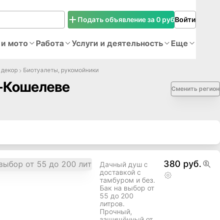
Подать объявление за 0 руб
Войти
 и мото
Работа
Услуги и деятельность
Еще
 декор
Биотуалеты, рукомойники
а-Кошелеве
Сменить регион
380 руб.
Дачный душ с
доставкой с
тамбуром и без.
Бак на выбор от
55 до 200
литров.
Прочный,
защищённый от