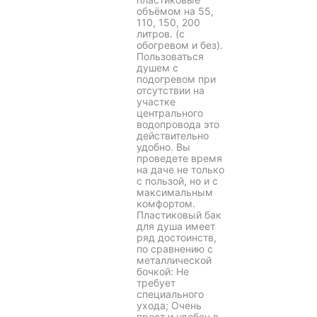
объёмом на 55,
110, 150, 200
литров. (с
обогревом и без).
Пользоваться
душем с
подогревом при
отсутствии на
участке
центрального
водопровода это
действительно
удобно. Вы
проведете время
на даче не только
с пользой, но и с
максимальным
комфортом.
Пластиковый бак
для душа имеет
ряд достоинств,
по сравнению с
металлической
бочкой: Не
требует
специального
ухода; Очень
прост и удобен в