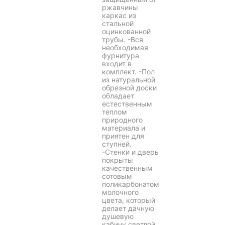
ржавчины
каркас из
стальной
оцинкованной
трубы. -Вся
необходимая
фурнитура
входит в
комплект. -Пол
из натуральной
обрезной доски
обладает
естественным
теплом
природного
материала и
приятен для
ступней.
-Стенки и дверь
покрыты
качественным
сотовым
поликарбонатом
молочного
цвета, который
делает дачную
душевую
кабину светлой