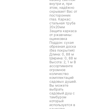
внутри и, при
этом, надёжно
скрывает Вас от
посторонних
глаз. Каркас:
стальная труба
20х20мм
Защита каркаса
от ржавчины:
оцинковка
Поддон: сухая
обрезная доска
(без покрытия)
Длина: 0, 88 м
Ширина: 0, 88 м
Высота: 2, 1 м В
ассортименте
огромное
количество
комплектаций
садовых душей.
Вы можете
выбрать
садовый душ с
тамбуром
который
используется в
качестве