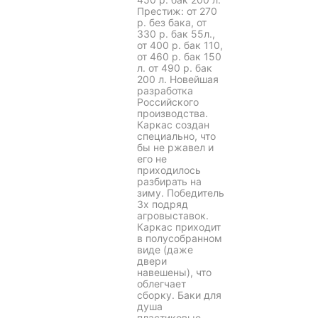
Престиж: от 270
р. без бака, от
330 р. бак 55л.,
от 400 р. бак 110,
от 460 р. бак 150
л. от 490 р. бак
200 л. Новейшая
разработка
Российского
производства.
Каркас создан
специально, что
бы не ржавел и
его не
приходилось
разбирать на
зиму. Победитель
3х подряд
агровыставок.
Каркас приходит
в полусобранном
виде (даже
двери
навешены), что
облегчает
сборку. Баки для
душа
пластиковые