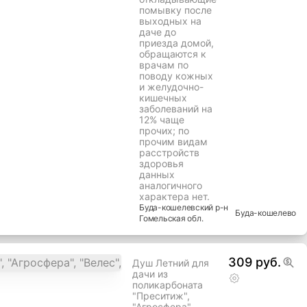
помывку после
выходных на
даче до
приезда домой,
обращаются к
врачам по
поводу кожных
и желудочно-
кишечных
заболеваний на
12% чаще
прочих; по
прочим видам
расстройств
здоровья
данных
аналогичного
характера нет.
Буда-кошелевский
р-н
Буда-кошелево
Гомельская
обл.
309 руб.
Душ Летний для
дачи из
поликарбоната
"Преситиж",
"Агросфера",