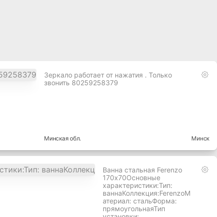
Зеркало работает от нажатия . Только
звонить 80259258379
Минская
обл.
Минск
Ванна стальная Ferenzo
170х70Основные
характеристики:Тип:
ваннаКоллекция:FerenzoМ
атериал: стальФорма:
прямоугольнаяТип
установки: