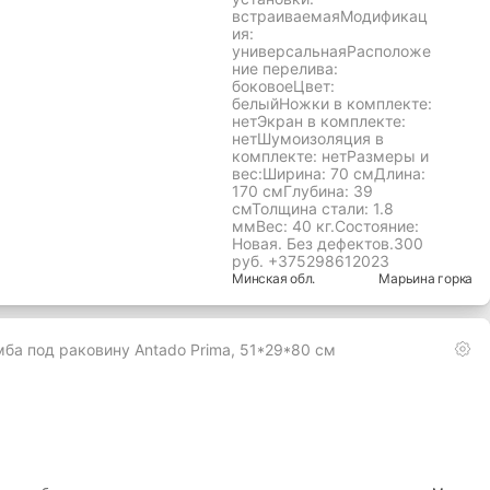
встраиваемаяМодификац
ия:
универсальнаяРасположе
ние перелива:
боковоеЦвет:
белыйНожки в комплекте:
нетЭкран в комплекте:
нетШумоизоляция в
комплекте: нетРазмеры и
вес:Ширина: 70 смДлина:
170 смГлубина: 39
смТолщина стали: 1.8
ммВес: 40 кг.Состояние:
Новая. Без дефектов.300
руб. +375298612023
Минская
обл.
Марьина горка
мба под раковину Antado Prima, 51*29*80 см