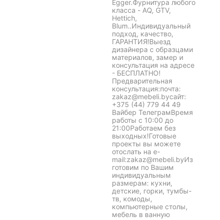
Egger.Фурнитура любого
класса - AQ, GTV,
Hettich,
Blum..Индивидуальный
подход, качество,
ГАРАНТИЯ!Выезд
дизайнера с образцами
материалов, замер и
консультация на адресе
- БЕСПЛАТНО!
Предварительная
консультация:почта:
zakaz@mebeli.byсайт:
+375 (44) 779 44 49
Вайбер ТелеграмВремя
работы с 10:00 до
21:00Работаем без
выходных!Готовые
проекты вы можете
отослать на e-
mail:zakaz@mebeli.byИз
готовим по Вашим
индивидуальным
размерам: кухни,
детские, горки, тумбы-
тв, комоды,
компьютерные столы,
мебель в ванную