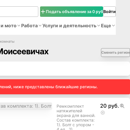
Подать объявление за 0 руб
Войти
 и мото
Работа
Услуги и деятельность
Еще
 комнаты
 Моисеевичах
Сменить регион
влений, ниже представлены ближайшие регионы.
20 руб.
Ремкомплект
натяжителей
экрана для ванной.
Состав комплекта:
1). Болт с упором -
4 ед., 2).