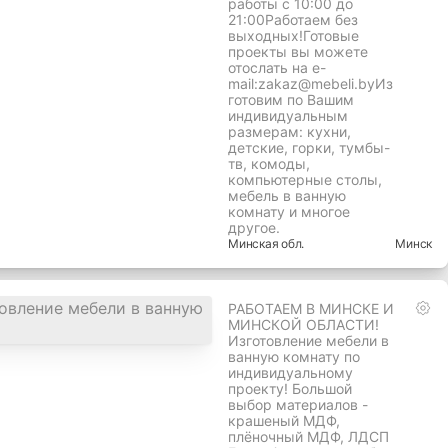
работы с 10:00 до
21:00Работаем без
выходных!Готовые
проекты вы можете
отослать на e-
mail:zakaz@mebeli.byИз
готовим по Вашим
индивидуальным
размерам: кухни,
детские, горки, тумбы-
тв, комоды,
компьютерные столы,
мебель в ванную
комнату и многое
другое.
Минская
обл.
Минск
РАБОТАЕМ В МИНСКЕ И
МИНСКОЙ ОБЛАСТИ!
Изготовление мебели в
ванную комнату по
индивидуальному
проекту! Большой
выбор материалов -
крашеный МДФ,
плёночный МДФ, ЛДСП