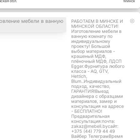
ская
обл.
Минск
РАБОТАЕМ В МИНСКЕ И
МИНСКОЙ ОБЛАСТИ!
Изготовление мебели в
ванную комнату по
индивидуальному
проекту! Большой
выбор материалов -
крашеный МДФ,
плёночный МДФ, ЛДСП
Egger.Фурнитура любого
класса - AQ, GTV,
Hettich,
Blum..Индивидуальный
подход, качество,
ГАРАНТИЯ!Выезд
дизайнера с образцами
материалов, замер и
консультация на адресе
- БЕСПЛАТНО!
Предварительная
консультация:почта:
zakaz@mebeli.byсайт:
+375 (44) 779 44 49
Вайбер ТелеграмВремя