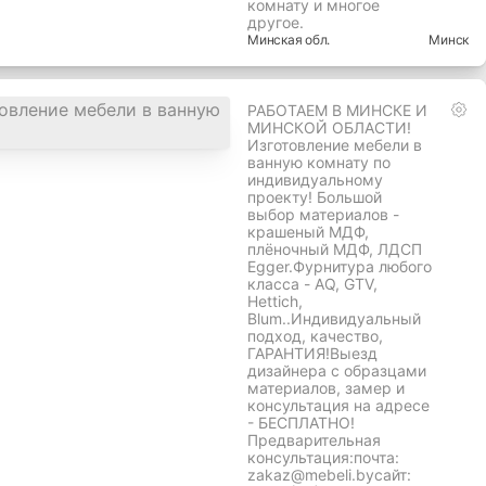
комнату и многое
другое.
Минская
обл.
Минск
РАБОТАЕМ В МИНСКЕ И
МИНСКОЙ ОБЛАСТИ!
Изготовление мебели в
ванную комнату по
индивидуальному
проекту! Большой
выбор материалов -
крашеный МДФ,
плёночный МДФ, ЛДСП
Egger.Фурнитура любого
класса - AQ, GTV,
Hettich,
Blum..Индивидуальный
подход, качество,
ГАРАНТИЯ!Выезд
дизайнера с образцами
материалов, замер и
консультация на адресе
- БЕСПЛАТНО!
Предварительная
консультация:почта:
zakaz@mebeli.byсайт: