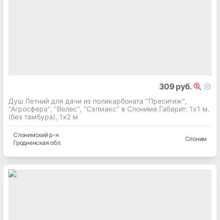
309 руб.
Душ Летний для дачи из поликарбоната "Преситиж",
"Агросфера", "Велес", "Сэлмакс" в Слониме.Габарит: 1х1 м.
(без тамбура), 1х2 м
Слонимский
р-н
Слоним
Гродненская
обл.