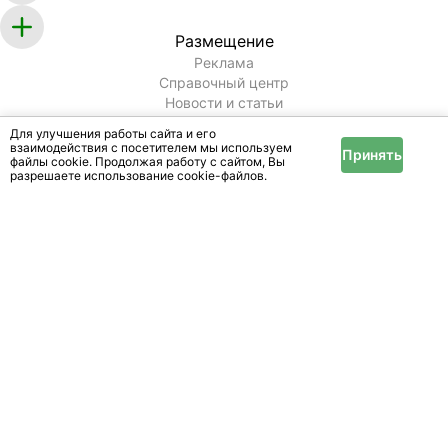
Размещение
Реклама
Справочный центр
Новости и статьи
Информация
Для улучшения работы сайта и его
взаимодействия с посетителем мы используем
Принять
Условия и правила
файлы cookie. Продолжая работу с сайтом, Вы
Публичный договор
разрешаете использование cookie-файлов.
Политика конфиденциальности
Помощь
Техподдержка
Оплата услуг
Карта сайта
© 2007 -
2026
"МедиаШарм".