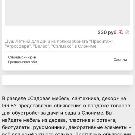
230 руб.
Душ Летний для дачи из поликарбоната "Преситиж",
"Агросфера", "Велес", "Сэлмакс" в Слониме
Слонимский
р-н
Слоним
Гродненская
обл.
В разделе «Садовая мебель, сантехника, декор» на
IRR.BY представлены объявления о продаже товаров
для обустройства дачи и сада в Слониме. Вы
найдете мебель из дерева, пластика и ротанга,
биотуалеты, рукомойники, декоративные элементы –
всё для комфортного отдыха. Доступных объявлений