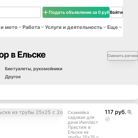
Подать объявление за 0 руб
Войти
 и мото
Работа
Услуги и деятельность
Еще
ор в Ельске
Сменить регион
Биотуалеты, рукомойники
Другое
117 руб.
Скамейка
садовая для
дачи Импласт
Престиж в
Ельске из
трубы 25х25 с