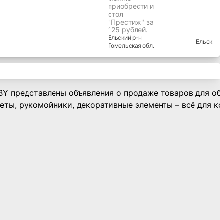
приобрести и
стол
"Престиж" за
125 рублей.
Ельский
р-н
Ельск
Гомельская
обл.
.BY представлены объявления о продаже товаров для об
алеты, рукомойники, декоративные элементы – всё для 