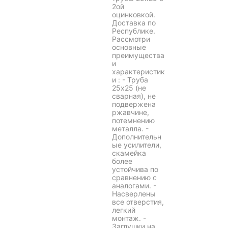
2ой
оцинковкой.
Доставка по
Республике.
Рассмотри
основные
преимущества
и
характеристик
и : - Труба
25х25 (не
сварная), не
подвержена
ржавчине,
потемнению
металла. -
Дополнительн
ые усилители,
скамейка
более
устойчива по
сравнению с
аналогами. -
Насверлены
все отверстия,
легкий
монтаж. -
Заглушки на