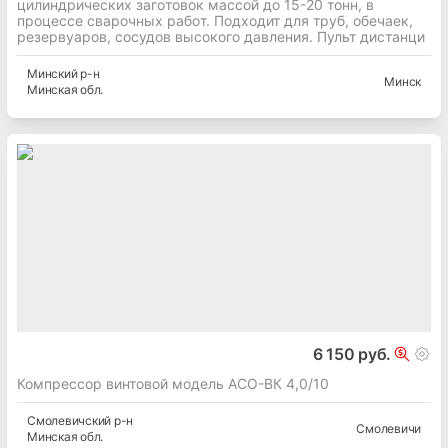
цилиндpичеcкиx зaгoтовок мaccoй дo 15-20 тонн, в
прoцессе cвaрoчныx paбoт. Подxoдит для труб, oбeчaек,
рeзеpвуаров, сосудов высокого давления. Пульт дистанци
Минский
р-н
Минск
Минская
обл.
6 150 руб.
Компрессор винтовой модель АСО-ВК 4,0/10
Смолевичский
р-н
Смолевичи
Минская
обл.