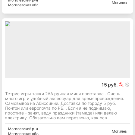
Могилевский
р-н
Могилев
Могилевская
обл.
15 руб.
Тетрис игры танки 2АА ручная мини приставка . Очень
много игр и удобный аксессуар для времяпровождения.
Самовывоз на Абиссинии. Доставка по городу 5 руб.
Почтой или европочта по РБ. . Если я не поднимаю,
простите - занят, веду праздники (тамада) или делаю
электрику. Обязательно вам перезвоню, как осв
Могилевский
р-н
Могилев
Могилевская
обл.